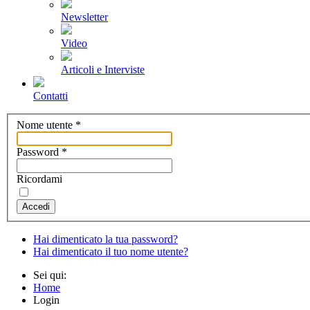
Newsletter
Video
Articoli e Interviste
Contatti
Nome utente
*
Password
*
Ricordami
Accedi
Hai dimenticato la tua password?
Hai dimenticato il tuo nome utente?
Sei qui:
Home
Login