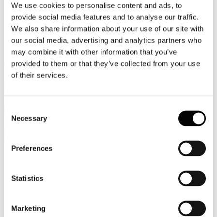
We use cookies to personalise content and ads, to
Video
provide social media features and to analyse our traffic.
We also share information about your use of our site with
Articoli e Interviste
our social media, advertising and analytics partners who
Contatti
may combine it with other information that you’ve
provided to them or that they’ve collected from your use
Tel. +39 320 57 80 986
of their services.
Email segreteria@federturismo.it
Come aderire
Login
Consent
Necessary
Selection
Cerca...
Preferences
Nome utente
*
Statistics
Password
*
Marketing
Ricordami