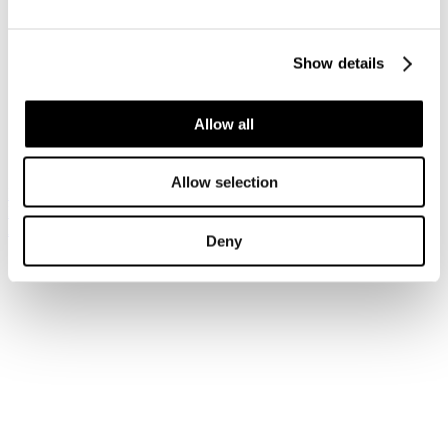
Accedi
Show details
Hai dimenticato la tua password?
Hai dimenticato il tuo nome utente?
Sei qui:
Allow all
Home
Login
Allow selection
Iscriviti alla newsletter
Risparmia con le nostre convenzioni
Associati
Deny