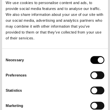
We use cookies to personalise content and ads, to
Video
provide social media features and to analyse our traffic.
We also share information about your use of our site with
Articoli e Interviste
our social media, advertising and analytics partners who
Contatti
may combine it with other information that you’ve
provided to them or that they’ve collected from your use
Tel. +39 320 57 80 986
of their services.
Email segreteria@federturismo.it
Come aderire
Login
Consent
Necessary
Selection
Cerca...
Preferences
Nome utente
*
Statistics
Password
*
Marketing
Ricordami