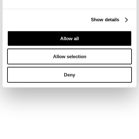
Accedi
Show details
Hai dimenticato la tua password?
Hai dimenticato il tuo nome utente?
Sei qui:
Allow all
Home
Login
Allow selection
Iscriviti alla newsletter
Risparmia con le nostre convenzioni
Associati
Deny