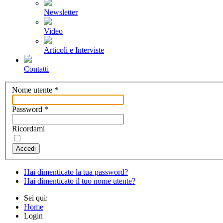
Newsletter
Video
Articoli e Interviste
Contatti
Nome utente
*
Password
*
Ricordami
Accedi
Hai dimenticato la tua password?
Hai dimenticato il tuo nome utente?
Sei qui:
Home
Login