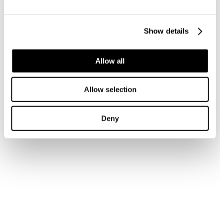
Accedi
Show details
Hai dimenticato la tua password?
Hai dimenticato il tuo nome utente?
Sei qui:
Allow all
Home
Login
Allow selection
Iscriviti alla newsletter
Risparmia con le nostre convenzioni
Associati
Deny