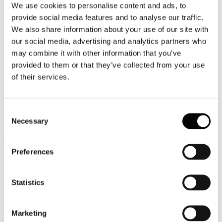
We use cookies to personalise content and ads, to
Video
provide social media features and to analyse our traffic.
We also share information about your use of our site with
Articoli e Interviste
our social media, advertising and analytics partners who
Contatti
may combine it with other information that you’ve
provided to them or that they’ve collected from your use
Tel. +39 320 57 80 986
of their services.
Email segreteria@federturismo.it
Come aderire
Login
Consent
Necessary
Selection
Cerca...
Preferences
Nome utente
*
Statistics
Password
*
Marketing
Ricordami