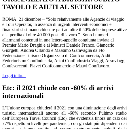
TAVOLO E AIUTI AL SETTORE
ROMA, 21 dicembre – “Solo relativamente alle Agenzie di viaggio
e Tour Operator, in assenza di urgenti interventi economici e
finanziari si stimano chiusure pari ad oltre il 50% delle imprese attive
e la perdita di oltre 40.000 posti di lavoro.”. Sono i numeri
allarmanti contenuti in una lettera-appello congiunta inviata al
Premier Mario Draghi e ai Ministri Daniele Franco, Giancarlo
Giorgetti, Andrea Orlando e Massimo Garavaglia da Fto -
Federazione Turismo Organizzato di Confcommercio, Aidit
Federturismo Confindustria, Astoi Confindustria Viaggi, Assoviaggi
Confesercenti, Fiavet Confcommercio e Maavi Conflavoro.
Leggi tutto...
Etc: il 2021 chiude con -60% di arrivi
internazionali
L’Unione europea chiuderà il 2021 con una diminuzione degli arrivi
turistici internazionali attorno all -60% secondo l’ultimo studio
dell’European Travel Council (Etc), che evidenzia finora un calo del
77% rispetto ai livelli pre-pandemici, con gli stati più dipendenti dai
mercati a lungo raggio ad essere maggiormente colpiti dalla