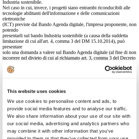
Industria sostenibile.
Nel caso in cui, invece, i progetti siano entrambi riconducibili alle
tecnologie abilitanti dell'informazione e delle comunicazioni
elettroniche
(ICT) previste dal Bando Agenda digitale, l'impresa proponente, non
potendo
presentarli sul bando Industria sostenibile (a causa della suddetta
limitazione di cui all'art. 4, comma 3 del DM 15.10.2014), può
presentare
solo una domanda a valere sul Bando Agenda digitale (al fine di non
incorrere nel divieto di cui al richiamato art. 3, comma 3 del Decreto
direttoriale 30.4.2015).
4. Ai fini dell'attribuzione della maggiorazione del contributo
alla spesa,
di cui all'articolo 6, comma 2, dei decreti 15 ottobre 2014,
prevista nel
This website uses cookies
caso in cui il progetto sia realizzato nell'ambito di forme di
We use cookies to personalise content and ads, to
collaborazione internazionale o con il contributo esterno di
almeno un
provide social media features and to analyse our traffic.
Organismo di ricerca, l'accordo di collaborazione o il contratto
We also share information about your use of our site with
deve
our social media, advertising and analytics partners who
essere sottoscritto prima della presentazione della domanda di
agevolazioni?
may combine it with other information that you’ve
provided to them or that they’ve collected from your use