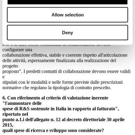
collaborazione secondo quale forma devono essere stipulati?
Nel caso di un progetto congiunto l'articolo 3, comma 2, dei decreti
Allow selection
ministeriali 15 ottobre 2014 stabilisce che "i progetti devono essere
realizzati mediante il ricorso allo strumento del contratto di rete o ad
altre forme contrattuali di collaborazione, quali, a titolo
Deny
esemplificativo, il consorzio e l'accordo di partenariato. Il contratto
di
rete o le altre forme contrattuali di collaborazione devono
configurare una
collaborazione effettiva, stabile e coerente rispetto all'articolazione
delle attività, espressamente finalizzata alla realizzazione del
progetto
proposto". I predetti contratti di collaborazione devono essere validi
e
stipulati con le modalità e nelle forme previste dalle prescrizioni
normative che regolano la tipologia di contratto prescelto.
6. Con riferimento al criterio di valutazione inerente
"l'ammontare delle
spese di R&S sostenute in Italia in rapporto al fatturato",
riportato nel
punto a.1.i dell'allegato n. 12 al decreto direttoriale 30 aprile
2015,
quali spese di ricerca e sviluppo sono considerate?