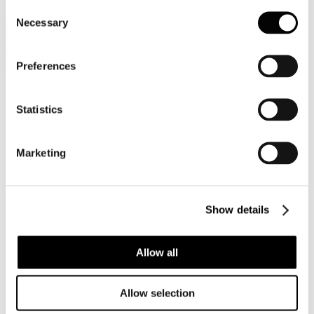
Associazioni del Territorio
Consent
Necessary
Selection
Cerca
Preferences
Assolombarda
Statistics
Associazione Industriale Lombarda dei territori di Milano,
Lodi, Monza e Brianza, Pavia
Marketing
Presidente:
Dott. Alvise Biffi
Direttore Generale
: Dott. Alessandro Scarabelli
Indirizzo:
Via Pantano, 9 - 20122 Milano
Tel.:
0258370215
Show details
E-mail:
gruppi@assolombarda.it
Sito:
www.assolombarda.it
Allow all
Gruppo Turismo
Presidente:
Dott. Gianluca Scavo
Allow selection
Funzionario
: Raffaella Ferrari
Ufficio 0258370342