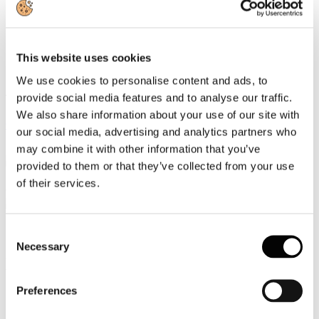
Video
Articoli e Interviste
This website uses cookies
Contatti
We use cookies to personalise content and ads, to
provide social media features and to analyse our traffic.
Tel. +39 320 57 80 986
Email segreteria@federturismo.it
We also share information about your use of our site with
Come aderire
our social media, advertising and analytics partners who
Login
may combine it with other information that you’ve
provided to them or that they’ve collected from your use
of their services.
Cerca...
Consent
Necessary
Selection
Bruxelles
Preferences
Sottocategorie