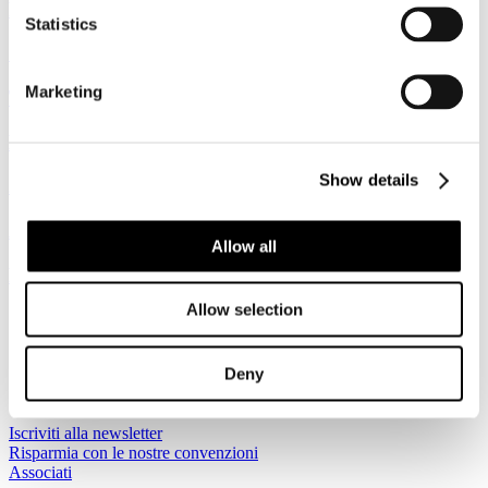
Federturismo Bruxelles
Statistics
Sportello Europa
Marketing
Tourism Around Europe
News da Bruxelles
Show details
2017
Archivio
Allow all
Progetti europei
Allow selection
Sei qui:
Home
I Servizi
Deny
Sportello Europa
Bruxelles
Iscriviti alla newsletter
Risparmia con le nostre convenzioni
Associati