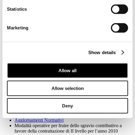
2010
Statistics
Dettagli
Categoria:
Aggiornamenti Normativi
Pubblicato: 24 Luglio 2012
Marketing
Accesso riservato ai Soci
Registrati per leggere il seguito...
Show details
I CCNL
Fondo pensione Marco Polo
Fontur
Allow all
EBIT
Collana "Lavoro e turismo"
Sei qui:
Allow selection
Home
I Servizi
Relazioni industriali
Deny
Aggiornamenti Normativi
RIAS
Aggiornamenti Normativi
Modalità operative per fruire dello sgravio contributivo a
favore della contrattazione di II livello per l’anno 2010