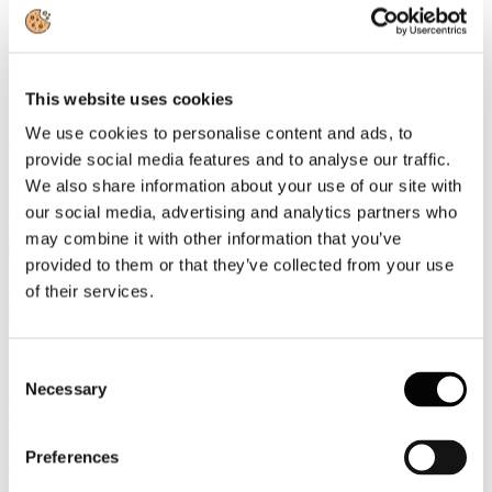
Video
Articoli e Interviste
This website uses cookies
Contatti
We use cookies to personalise content and ads, to
Tel. +39 320 57 80 986
provide social media features and to analyse our traffic.
Email segreteria@federturismo.it
We also share information about your use of our site with
Come aderire
Login
our social media, advertising and analytics partners who
may combine it with other information that you’ve
provided to them or that they’ve collected from your use
of their services.
Cerca...
Consent
Necessary
Selection
Modalità operative per fruire dello
sgravio contributivo a favore della
Preferences
contrattazione di II livello per l’anno