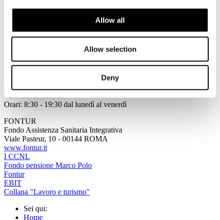
L'elenco delle prestazioni assicurate da FONTUR, le modalità e le
procedure per ottenere i rimborsi sono consultabili nella
guida al
Allow all
piano sanitario.
Il
modulo per la richiesta di rimborso
compilato va spedito per posta
Allow selection
a FONTUR.
Per maggiori dettagli è attivo il Servizio di consulenza ai clienti:
Deny
Numero Verde 800 - 016646
Dall'estero: prefisso per l'Italia
+39.051.63.89.046
Orari: 8:30 - 19:30 dal lunedì al venerdì
FONTUR
Fondo Assistenza Sanitaria Integrativa
Viale Pasteur, 10 - 00144 ROMA
www.fontur.it
I CCNL
Fondo pensione Marco Polo
Fontur
EBIT
Collana "Lavoro e turismo"
Sei qui:
Home