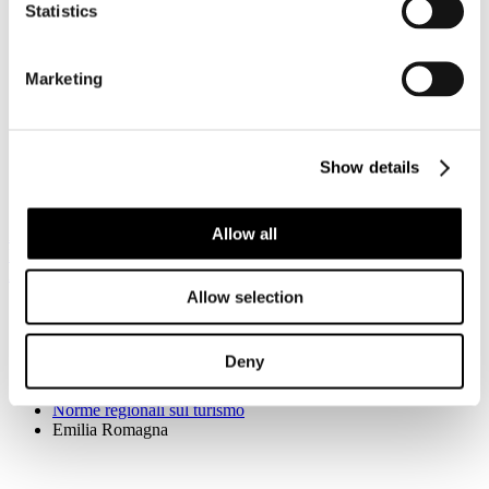
(B.U.R. Emilia Romagna n. 34 del 6 marzo 1998)
Statistics
pdf
Legge Regionale n. 7 del 4 marzo 1998
(
105 KB
)
Modifiche ed integrazioni alla legge regionale 4 marzo
Marketing
1998 n. 7 (organizzazione Turistica regionale - Interventi
per la promozione commercializzazione turistica -
abrogazione delle leggi regionali 5 dicembre 1996 n. 47, 20
maggio 1994 n. 22, 25 ottobre 1993 n. 35 e parziale
abrogazione della legge regionale 9 agosto 1993 n. 28).
Show details
(B.U.R. Emilia Romagna n. 29 del 6 marzo 2007)
pdf
Legge Regionale n. 2 del 6 marzo 2007
(
70 KB
)
Allow all
Affari istituzionali
Legislazione
Audizioni parlamentari
Allow selection
Sei qui:
Home
I Servizi
Deny
Normativa e Legislazione
Legislazione
Norme regionali sul turismo
Emilia Romagna