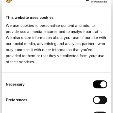
Video
Articoli e Interviste
This website uses cookies
We use cookies to personalise content and ads, to
Contatti
provide social media features and to analyse our traffic.
Tel. +39 320 57 80 986
We also share information about your use of our site with
Email segreteria@federturismo.it
our social media, advertising and analytics partners who
Come aderire
Login
may combine it with other information that you’ve
provided to them or that they’ve collected from your use
of their services.
Cerca...
Consent
Necessary
Selection
Emilia Romagna
Preferences
Organizzazione Turistica regionale - Interventi per la
promozione commercializzazione turistica