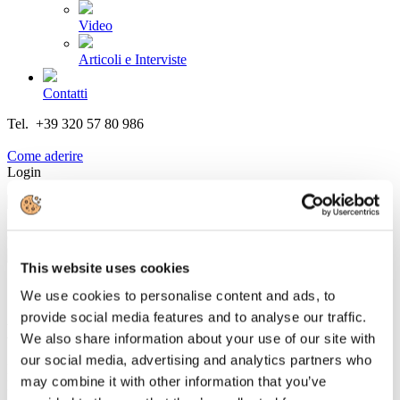
Video
Articoli e Interviste
Contatti
Tel. +39 320 57 80 986
Email segreteria@federturismo.it
Come aderire
Login
Cerca...
This website uses cookies
We use cookies to personalise content and ads, to
provide social media features and to analyse our traffic.
Le Audizioni Parlamentari
We also share information about your use of our site with
our social media, advertising and analytics partners who
In questa pagina sono riportate le Audizioni Parlamentari di
may combine it with other information that you’ve
Federturismo e dei Soci.