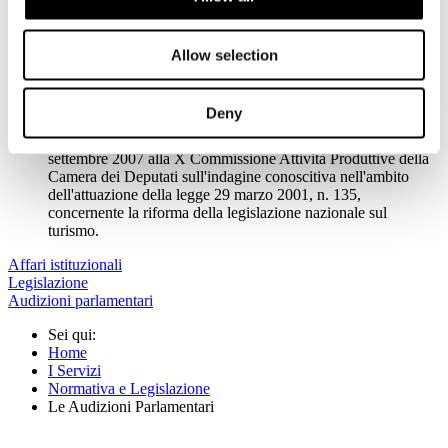
luglio 2014 alla Commissione Attività Produttive della
Camera sul turismo marittimo e costiero
pdf
Audizione di Federterme
(
38 KB
)
del 17 ottobre 2007 alla
Allow selection
X Commissione Attività Produttive della Camera dei Deputati
sull'indagine conoscitiva nell'ambito dell'attuazione della
legge 29 marzo 2001, n. 135, concernente la riforma della
Deny
legislazione nazionale sul turismo.
pdf
Audizione del Touring Club Italiano
(
58 KB
)
del 19
settembre 2007 alla X Commissione Attività Produttive della
Camera dei Deputati sull'indagine conoscitiva nell'ambito
dell'attuazione della legge 29 marzo 2001, n. 135,
concernente la riforma della legislazione nazionale sul
turismo.
Affari istituzionali
Legislazione
Audizioni parlamentari
Sei qui:
Home
I Servizi
Normativa e Legislazione
Le Audizioni Parlamentari