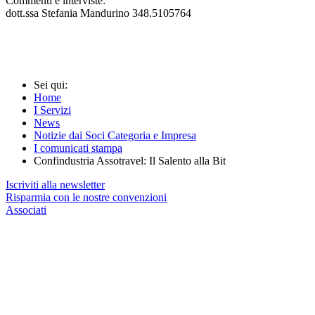
Commenti e interviste:
dott.ssa Stefania Mandurino 348.5105764
Sei qui:
Home
I Servizi
News
Notizie dai Soci Categoria e Impresa
I comunicati stampa
Confindustria Assotravel: Il Salento alla Bit
Iscriviti alla newsletter
Risparmia con le nostre convenzioni
Associati