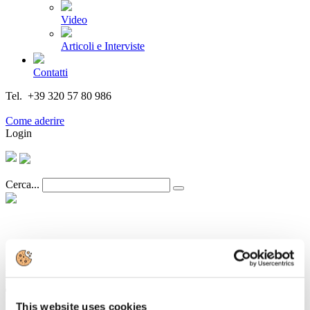
Video
Articoli e Interviste
Contatti
Tel. +39 320 57 80 986
Email segreteria@federturismo.it
Come aderire
Login
Cerca...
CHECK-IN DEL BIGLIETTO
DIGITALE REGIONALE, INCONTRO
TRENITALIA-ASSOCIAZIONI DEI
This website uses cookies