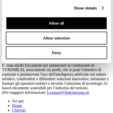
Responsabile Unità Comunicazione – UnionCamere – IsNaRT;
Francesco Di Filippo, Coordinatore tecnico Politiche del turismo
Show details
Conferenza Stato-Regioni – Regione Abruzzo e Stefan Marchioro,
Funzionario della Direzione Turismo – Regione Veneto. Barreca nel
suo intervento ha sottolineato come con il portale gli operatori
Allow all
avranno a disposizione regole digitali e tecnologiche ben chiare per
farsi conoscere, raccontare la propria offerta turistica, rendendola
visibile a livello nazionale e internazionale anche grazie alle
Allow selection
campagne di comunicazione che verranno attivate. Potranno
usufruire di servizi di formazione, di aggiornamento professionale,
di supporto all'attività di impresa e allo sviluppo di competenze
digitali, oggi più che mai indispensabili per comunicare il proprio
Deny
business e per migliorare l'offerta al cliente.
E' stata anche l'occasione per annunciare la costituzione di
TURISMI.AI, associazione no profit, che si pone l'obiettivo di
esplorare e promuovere l'uso dell'intelligenza artificiale nel settore
turistico, condividere e diffondere soluzioni innovative, informare e
formare gli operatori turistici e favorire l’adozione di tecnologie AI
based eticamente sostenibili per l’industria del turismo.
(Per maggiori informazioni:
b.ongaro@federturismo.it
)
Sei qui:
Home
I Servizi