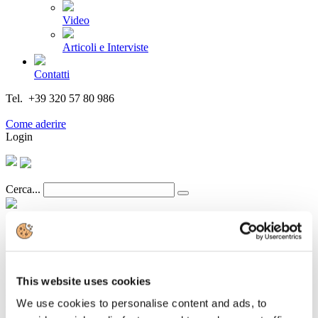
Video
Articoli e Interviste
Contatti
Tel. +39 320 57 80 986
Email segreteria@federturismo.it
Come aderire
Login
Cerca...
Il direttore Barreca interviene al Talk
“Italia.it: la piattaforma informatica per
This website uses cookies
la costruzione dell'ecosistema digitale del
We use cookies to personalise content and ads, to