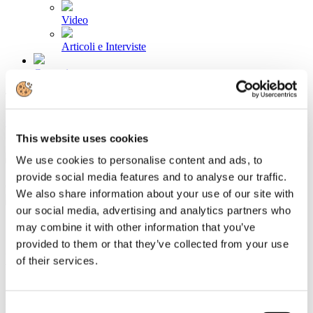
Video
Articoli e Interviste
Contatti
Tel. +39 320 57 80 986
Email segreteria@federturismo.it
Come aderire
Login
This website uses cookies
We use cookies to personalise content and ads, to
provide social media features and to analyse our traffic.
Cerca...
We also share information about your use of our site with
our social media, advertising and analytics partners who
may combine it with other information that you’ve
provided to them or that they’ve collected from your use
Booking: è Roma la principale
of their services.
destinazione per l'inverno 2024
Dettagli
Consent