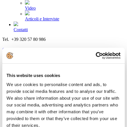
Video
Articoli e Interviste
Contatti
Tel. +39 320 57 80 986
Email segreteria@federturismo.it
Come aderire
Login
This website uses cookies
Cerca...
We use cookies to personalise content and ads, to
provide social media features and to analyse our traffic.
We also share information about your use of our site with
CampingVillage.Marketing: aumentano i
our social media, advertising and analytics partners who
soggiorni in camping, ma diminuisce la
may combine it with other information that you’ve
provided to them or that they’ve collected from your use
durata
of their services.