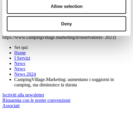
richieste degli ospiti. Il numero di componenti del nucleo familiare è
Allow selection
in crescita. La media di persone per richiesta è arrivata a 3,65 nel
2023. Un trend in crescita dato dall’aumento del numero di bambini
per nucleo familiare in vacanza.
Deny
(Per maggiori informazioni:
https://www.campingvillage.marketing/it/osservatorio- 2023)
Sei qui:
Home
I Servizi
News
News
News 2024
CampingVillage.Marketing: aumentano i soggiorni in
camping, ma diminuisce la durata
Iscriviti alla newsletter
Risparmia con le nostre convenzioni
Associati