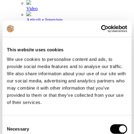
Video
Articoli e Interviste
Contatti
Tel. +39 320 57 80 986
Email segreteria@federturismo.it
This website uses cookies
Come aderire
Login
We use cookies to personalise content and ads, to
provide social media features and to analyse our traffic.
We also share information about your use of our site with
Cerca...
our social media, advertising and analytics partners who
may combine it with other information that you’ve
provided to them or that they’ve collected from your use
of their services.
Excelsior Unioncamere: circa il 41% in
meno le assunzioni nella ristorazione e
Consent
nell’accoglienza
Necessary
Selection