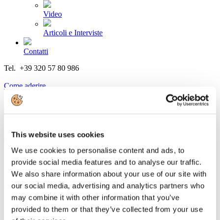
Video
Articoli e Interviste
Contatti
Tel. +39 320 57 80 986
Email segreteria@federturismo.it
Come aderire
Login
Cerca...
This website uses cookies
We use cookies to personalise content and ads, to
provide social media features and to analyse our traffic.
We also share information about your use of our site with
ACI EUROPE: 6000 rotte perse
our social media, advertising and analytics partners who
may combine it with other information that you’ve
Dettagli
provided to them or that they’ve collected from your use
Categoria:
News 2020