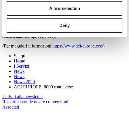
La connettività hub è stata ancora più colpita della connettività
Allow selection
diretta, con i majors (i primi 6 aeroporti europei per connettività hub)
che hanno recuperato solo il 16% della loro connettività hub entro
settembre. Monaco (-93%) e Londra-Heathrow (-92%) hanno
Deny
registrato le perdite maggiori in termini di connettività hub, seguite
da Francoforte (-89%), Istanbul (-85%), Parigi-Cdg (-81% ) e
Amsterdam-Schiphol (-70%).
(Per maggiori informazioni:
https://www.aci-europe.org/
)
Sei qui:
Home
I Servizi
News
News
News 2020
ACI EUROPE: 6000 rotte perse
Iscriviti alla newsletter
Risparmia con le nostre convenzioni
Associati