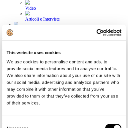
Video
Articoli e Interviste
Contatti
Tel. +39 320 57 80 986
Email segreteria@federturismo.it
Come aderire
This website uses cookies
Login
We use cookies to personalise content and ads, to
provide social media features and to analyse our traffic.
We also share information about your use of our site with
Cerca...
our social media, advertising and analytics partners who
may combine it with other information that you’ve
provided to them or that they’ve collected from your use
of their services.
Wine tourism International:
diminuiscono degustazioni nelle cantine
ma aumentano quelle all'aria aperta
Consent