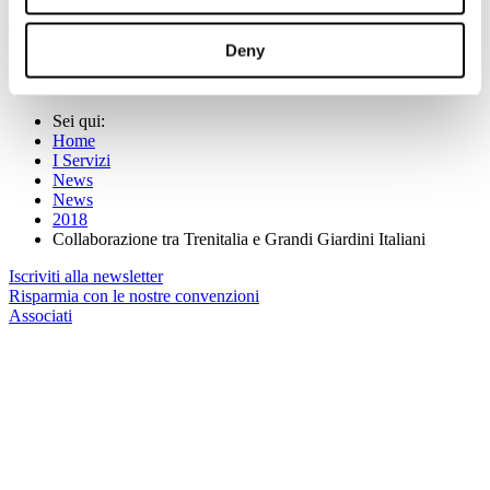
per organizzare un viaggio in uno dei meravigliosi parchi nostrani,
acquistabile al prezzo di 10,50 euro anziché 14.
Deny
(Per maggiori informazioni:
www.trenitalia.com
)
Sei qui:
Home
I Servizi
News
News
2018
Collaborazione tra Trenitalia e Grandi Giardini Italiani
Iscriviti alla newsletter
Risparmia con le nostre convenzioni
Associati