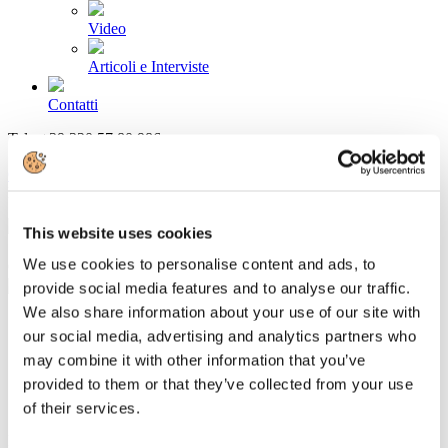
Video
Articoli e Interviste
Contatti
Tel. +39 320 57 80 986
Email segreteria@federturismo.it
Come aderire
Login
This website uses cookies
We use cookies to personalise content and ads, to
Cerca...
provide social media features and to analyse our traffic.
We also share information about your use of our site with
our social media, advertising and analytics partners who
may combine it with other information that you’ve
Collaborazione tra Trenitalia e Grandi
provided to them or that they’ve collected from your use
Giardini Italiani
of their services.
Dettagli