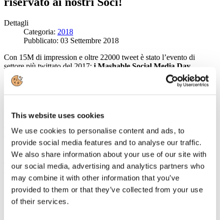
riservato ai nostri Soci!
Dettagli
Categoria:
2018
Pubblicato: 03 Settembre 2018
Con 15M di impression e oltre 22000 tweet è stato l’evento di
settore più twittato del 2017:
i Mashable Social Media Day
(#SMDAYIT) + Digital Innovation Days (#DIDAYS), tornano
per la quinta volta a Milano il 18, 19 e 20 ottobre
per celebrare la
rivoluzione digitale e l’innovazione attraverso le testimonianze dei
migliori esperti del settore sia italiani che internazionali.
This website uses cookies
La V edizione del sarà ospitata dallo spazio Open Space di IULM:
edificio creato per favorire lo scambio e la contaminazione di culture
We use cookies to personalise content and ads, to
e saperi con la città di Milano.
provide social media features and to analyse our traffic.
Sul palco di #SMDAYIT + #DIDAYS condivideranno progetti,
We also share information about your use of our site with
esperienze e strategie, i manager e le personalita’ piu’ creative di
our social media, advertising and analytics partners who
aziende e agenzie di comunicazione di fama mondiale tra i quali
:
may combine it with other information that you’ve
Veronica Civiero, Head of Social and Influencer Strategies @
provided to them or that they’ve collected from your use
L’OREAL
of their services.
Guido Bonarelli, Marketing Director EMEA @ MTV
Mirco Pasqualini, Head of Design Group Director@