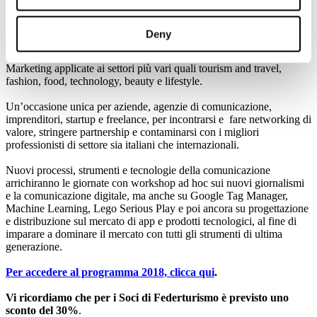
Sharing Economy, Strategie di Facebook Advertising, rapporto tra
Pubblicita’ tradizionale e nuovi media, nuove frontiere della
comunicazione sia in ambito Ecommerce che nel settore Retail,
Deny
utilizzo strategico dei dati; e poi ancora: Brand journalism, Video
content, Fintech, Intelligenza Artificiale e Strategie di Social Media
Marketing applicate ai settori più vari quali tourism and travel,
fashion, food, technology, beauty e lifestyle.
Un’occasione unica per aziende, agenzie di comunicazione,
imprenditori, startup e freelance, per incontrarsi e fare networking di
valore, stringere partnership e contaminarsi con i migliori
professionisti di settore sia italiani che internazionali.
Nuovi processi, strumenti e tecnologie della comunicazione
arrichiranno le giornate con workshop ad hoc sui nuovi giornalismi
e la comunicazione digitale, ma anche su Google Tag Manager,
Machine Learning, Lego Serious Play e poi ancora su progettazione
e distribuzione sul mercato di app e prodotti tecnologici, al fine di
imparare a dominare il mercato con tutti gli strumenti di ultima
generazione.
Per accedere al programma 2018, clicca qui
.
Vi ricordiamo che per i Soci di Federturismo è previsto uno
sconto del 30%
.