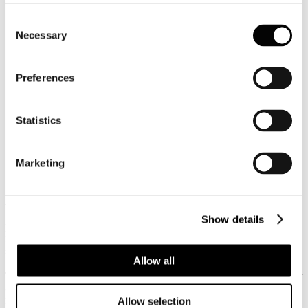
OGILVY & MATHER (da New York)
Flavia Baccaro, Manager Customer Experience @
Consent
DEUTSCHE BANK ITALIA
Necessary
Selection
Marianna Ghirlanda, Head of Creative Agencies @
GOOGLE
Tiziana Grasso, Communication Manager @ SONY
Preferences
INTERACTIVE ENTERTAINMENT ITALIA
Isabella Lazzini, Marketing and Retail Director @ HUAWEI
ITALIA
Filippo Giotto, Head of Social Media & Online Advertising
Statistics
@ BANCA MEDIOLANUM
Valentina Tosi, Head of Marketing @ QUORA (dalla Silicon
Valley)
Marketing
Giuseppe Mayer, Chief Digital Officer @ GRUPPO
ARMANDO TESTA
Agli speech frontali si alterneranno interviste one to one sul
palco
svolte dalla Founder Eleonora Rocca ad alcune personalità di
Show details
punta dell’evento come la celebrity Filippa Lagerback e la
famosissima YouTuber Tess Masazza, fondatrice dell’isilarante
serie “Insopportabilmente donna”.
Allow all
Tra i temi caldi dell’edizione di quest’anno ci saranno
: Influencer
& Micro Influencer Marketing, Blockchain & Cryptovalute,
rapporto tra TV & Social Media Marketing, Smart Working &
Allow selection