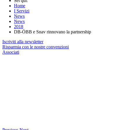
Sei qui:
Home
I Servizi
News
News
2018
DB-ÖBB e Snav rinnovano la partnership
Iscriviti alla newsletter
Risparmia con le nostre convenzioni
Associati
Previous
Next