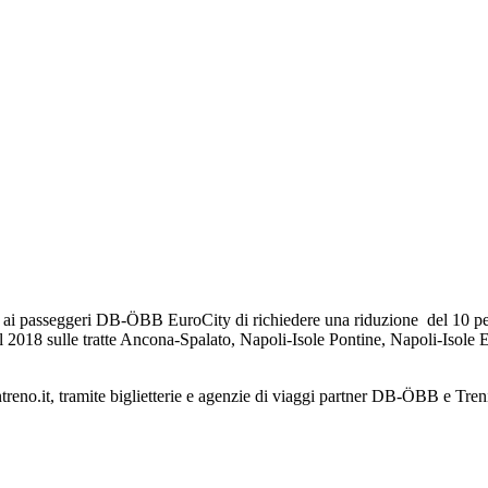
ai passeggeri DB-ÖBB EuroCity di richiedere una riduzione del 10 per ce
l 2018 sulle tratte Ancona-Spalato, Napoli-Isole Pontine, Napoli-Isole Eo
ntreno.it, tramite biglietterie e agenzie di viaggi partner DB-ÖBB e Tre