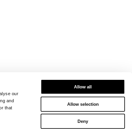
Allow all
alyse our
ing and
Allow selection
r that
Deny