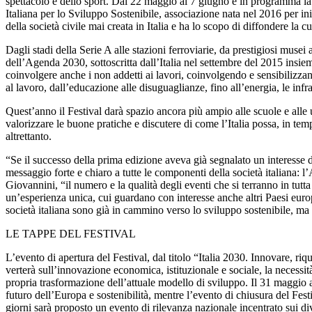
spettacolo e dello sport. Dal 22 maggio al 7 giugno è in programma la
Italiana per lo Sviluppo Sostenibile, associazione nata nel 2016 per i
della società civile mai creata in Italia e ha lo scopo di diffondere la
Dagli stadi della Serie A alle stazioni ferroviarie, da prestigiosi musei
dell’Agenda 2030, sottoscritta dall’Italia nel settembre del 2015 insiem
coinvolgere anche i non addetti ai lavori, coinvolgendo e sensibilizza
al lavoro, dall’educazione alle disuguaglianze, fino all’energia, le infr
Quest’anno il Festival darà spazio ancora più ampio alle scuole e alle
valorizzare le buone pratiche e discutere di come l’Italia possa, in tem
altrettanto.
“Se il successo della prima edizione aveva già segnalato un interesse di
messaggio forte e chiaro a tutte le componenti della società italiana: 
Giovannini, “il numero e la qualità degli eventi che si terranno in tutt
un’esperienza unica, cui guardano con interesse anche altri Paesi europe
società italiana sono già in cammino verso lo sviluppo sostenibile, ma
LE TAPPE DEL FESTIVAL
L’evento di apertura del Festival, dal titolo “Italia 2030. Innovare, ri
verterà sull’innovazione economica, istituzionale e sociale, la necessità
propria trasformazione dell’attuale modello di sviluppo. Il 31 maggio
futuro dell’Europa e sostenibilità, mentre l’evento di chiusura del Fest
giorni sarà proposto un evento di rilevanza nazionale incentrato sui di