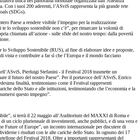
iniziativa unica nel panorama mondiale organizzata dall’Alleanza
a. Con i suoi 200 aderenti, l’ASviS rappresenta la più grande rete
 Goals (SDGs).
’intero Paese a rendere visibile l’impegno per la realizzazione
 te lo sviluppo sostenibile non c’è”, per rimarcare la volontà di
ria chiamata all’azione - sulle sfide del nostro tempo: dalla povertà
zione.
r lo Sviluppo Sostenibile (RUS), al fine di elaborare idee e proposte,
 di vista e contribuire a far sì che l’Europa e il mondo facciano
ell’ASviS, Pierluigi Stefanini - il Festival 2018 trasmette un
nare il futuro del nostro Paese”. Per il portavoce dell’ASviS, Enrico
edesima finalità, testimoniano come il Festival rappresenti
ariche dello Stato e alle istituzioni, testimoniando che l’economia e la
assumersi questo impegno”.
ostenibile”, si terrà il 22 maggio all’Auditorium del MAXXI di Roma e
, di un ciclo pluriennale di investimenti, anche pubblici, e di una vera e
e Future of Europe", un incontro internazionale per discutere di
viderne i risultati con le alte cariche dello Stato. In ognuno dei 17
rtellone del Festival 2018. Oltre a importanti rappresentanti del