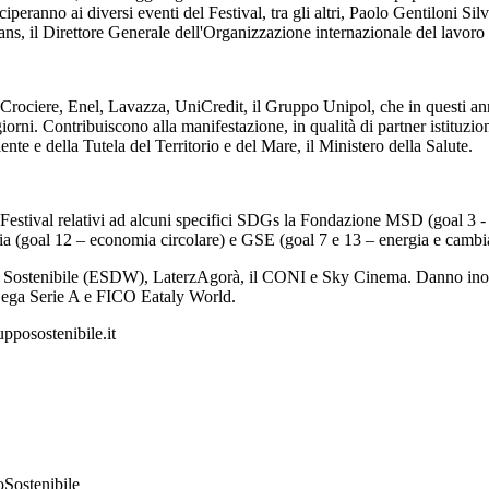
ciperanno ai diversi eventi del Festival, tra gli altri, Paolo Gentiloni S
, il Direttore Generale dell'Organizzazione internazionale del lavor
a Crociere, Enel, Lavazza, UniCredit, il Gruppo Unipol, che in questi an
giorni. Contribuiscono alla manifestazione, in qualità di partner istituzi
ente e della Tutela del Territorio e del Mare, il Ministero della Salute.
l Festival relativi ad alcuni specifici SDGs la Fondazione MSD (goal 3 - sa
alia (goal 12 – economia circolare) e GSE (goal 7 e 13 – energia e cambi
o Sostenibile (ESDW), LaterzAgorà, il CONI e Sky Cinema. Danno inoltre
, Lega Serie A e FICO Eataly World.
upposostenibile.it
oSostenibile