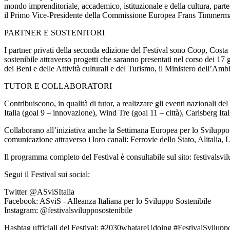
mondo imprenditoriale, accademico, istituzionale e della cultura, parte
il Primo Vice-Presidente della Commissione Europea Frans Timmermans
PARTNER E SOSTENITORI
I partner privati della seconda edizione del Festival sono Coop, Cost
sostenibile attraverso progetti che saranno presentati nel corso dei 17 
dei Beni e delle Attività culturali e del Turismo, il Ministero dell’Ambi
TUTOR E COLLABORATORI
Contribuiscono, in qualità di tutor, a realizzare gli eventi nazionali de
Italia (goal 9 – innovazione), Wind Tre (goal 11 – città), Carlsberg It
Collaborano all’iniziativa anche la Settimana Europea per lo Svilupp
comunicazione attraverso i loro canali: Ferrovie dello Stato, Alitalia
Il programma completo del Festival è consultabile sul sito: festivalsvil
Segui il Festival sui social:
Twitter @ASviSItalia
Facebook: ASviS - Alleanza Italiana per lo Sviluppo Sostenibile
Instagram: @festivalsvilupposostenibile
Hashtag ufficiali del Festival: #2030whatareUdoing #FestivalSvilupp