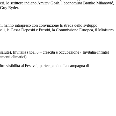
ilveri, lo scrittore indiano Amitav Gosh, l’economista Branko Milanović,
o Guy Ryder.
ni hanno intrapreso con convinzione la strada dello sviluppo
onali, la Cassa Depositi e Prestiti, la Commissione Europea, il Ministero
lute), Invitalia (goal 8 – crescita e occupazione), Invitalia-Infratel
amenti climatici).
 visibilità al Festival, partecipando alla campagna di