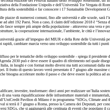
 seconda edizione del Festival italiano dello Sviluppo Sostenibile, un’
niziativa della Fondazione Unipolis e dell’Università Tor Vergata di Rom
 cultura della sostenibilità e far conoscere i 17 Sustainable Development
 alle piazze di numerosi comuni, fino alle università e alle scuole, sarà l
e ad altri 192 Paesi. Non a caso, il claim dell’edizione 2018 è “Senza di
ndo fasce sempre più ampie della popolazione - attraverso una vera e prop
astrutture, la cooperazione internazionale, l’ambiente, le città e l’innova
 università grazie all’impegno del MIUR e della Rete delle Università pe
pi rapidi, cambiare marcia verso uno sviluppo sostenibile da tutti i punti
ffuso per le tematiche dello sviluppo sostenibile - spiega il presidente d
l’Agenda 2030 può e deve essere il quadro di riferimento nel quale diseg
a Italia, in luoghi e con format molto diversi ma tutti accomunati dalla m
i. Il frutto di questo lavoro verrà presentato il 7 giugno alle massime c
 che bisogna accelerare molto il passo e che deve essere la politica ad 
qualificare, investire, trasformare: dieci anni per realizzare un’Italia s
 di una vasta riqualificazione delle infrastrutture materiali e immateriali
 all’UniCredit Pavilion di Milano è in programma “SDGs, Climate and th
ival si terrà il 7 giugno a Roma, presso la Camera dei Deputati, per condi
versi SDGs, che si aggiungerà alle centinaia di eventi che popolano il ca