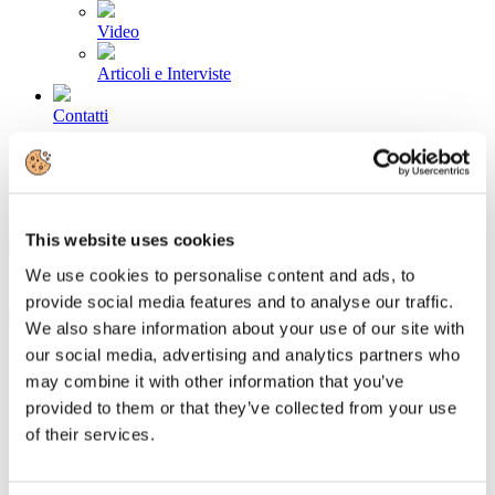
Video
Articoli e Interviste
Contatti
Tel. +39 320 57 80 986
Email segreteria@federturismo.it
Come aderire
Login
This website uses cookies
We use cookies to personalise content and ads, to
Cerca...
provide social media features and to analyse our traffic.
We also share information about your use of our site with
our social media, advertising and analytics partners who
may combine it with other information that you’ve
L'Era dell'Economia Digitale. Le nuove
provided to them or that they’ve collected from your use
of their services.
tecnologie a servizio di tradizione ed
identità