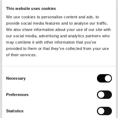
Video
This website uses cookies
We use cookies to personalise content and ads, to
Articoli e Interviste
provide social media features and to analyse our traffic.
Contatti
We also share information about your use of our site with
our social media, advertising and analytics partners who
Tel. +39 320 57 80 986
Email segreteria@federturismo.it
may combine it with other information that you’ve
Come aderire
provided to them or that they’ve collected from your use
Login
of their services.
Cerca...
Consent
Necessary
Selection
Preferences
Rinnovo Presidenza
Dettagli
Statistics
Categoria:
Confindustria Basilicata