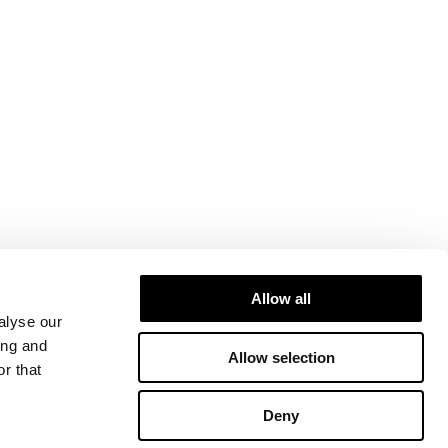
Allow all
alyse our
ing and
Allow selection
r that
Deny