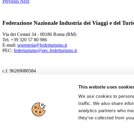
Previous
Next
Federazione Nazionale Industria dei Viaggi e del Tur
Via dei Cestari 34 - 00186 Roma (RM)
Tel. +39 320 57 80 986
E-mail:
segreteria@federturismo.it
PEC:
federturismo@pec.federturismo.it
c.f. 96269080584
2017 Federturismo
This website uses cookie
We use cookies to personal
Cookie policy
traffic. We also share info
Privacy policy
analytics partners who may
they’ve collected from your
Disclaimer
Cerca