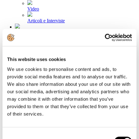
Video
Articoli e Interviste
Contatti
Tel. +39 320 57 80 986
Email segreteria@federturismo.it
Come aderire
This website uses cookies
Login
We use cookies to personalise content and ads, to
provide social media features and to analyse our traffic.
Cerca...
We also share information about your use of our site with
our social media, advertising and analytics partners who
may combine it with other information that you’ve
provided to them or that they’ve collected from your use
Trenitalia incrementa l’offerta estiva
of their services.
Dettagli
Categoria:
FS Italiane
Consent