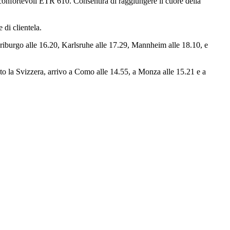
i confortevoli ETR 610. Consentirà di raggiungere il cuore della
 di clientela.
riburgo alle 16.20, Karlsruhe alle 17.29, Mannheim alle 18.10, e
o la Svizzera, arrivo a Como alle 14.55, a Monza alle 15.21 e a