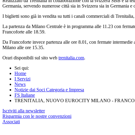
Realizzato da Trenitalia in collaborazione con la svizzera SBB e la ted
Germania, servendo numerose città sia in Svizzera sia in Germania e 
I biglietti sono già in vendita su tutti i canali commerciali di Trenitalia
La partenza da Milano Centrale è in programma alle 11.23 con fermate 
Francoforte alle 18.59.
Da Francoforte invece partenza alle ore 8.01, con fermate intermedie
Milano alle ore 15.35.
Orari disponibili sul sito web
trenitalia.com
.
Sei qui:
Home
I Servizi
News
Notizie dai Soci Categoria e Impresa
FS Italiane
TRENITALIA, NUOVO EUROCITY MILANO - FRANCOFO
Iscriviti alla newsletter
Risparmia con le nostre convenzioni
Associati