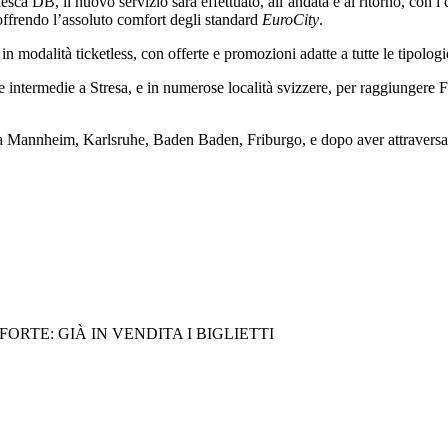
esca DB, il nuovo servizio sarà effettuato, all’andata e al ritorno, con 
offrendo l’assoluto comfort degli standard
EuroCity
.
, in modalità ticketless, con offerte e promozioni adatte a tutte le tipologie
intermedie a Stresa, e in numerose località svizzere, per raggiungere F
 a Mannheim, Karlsruhe, Baden Baden, Friburgo, e dopo aver attraversat
RTE: GIÀ IN VENDITA I BIGLIETTI