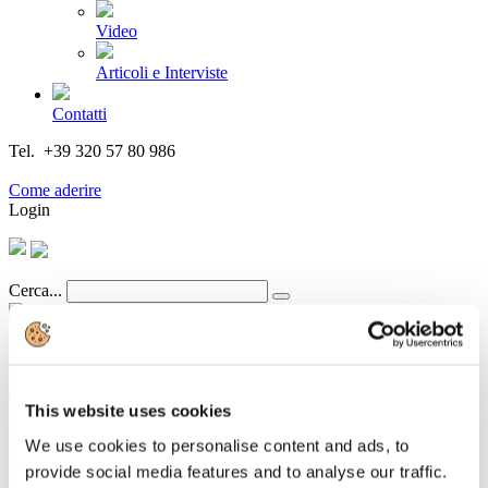
Video
Articoli e Interviste
Contatti
Tel. +39 320 57 80 986
Email segreteria@federturismo.it
Come aderire
Login
Cerca...
TRENITALIA: PROMOZIONE 2X1
This website uses cookies
PER LA MOSTRA “DINOSAURI.
We use cookies to personalise content and ads, to
GIGANTI DALL’ARGENTINA”
provide social media features and to analyse our traffic.