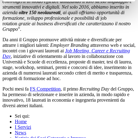
coinvolgerli in modo efficace utilizzando il loro stesso linguaggio e
strumenti innovativi e digitali. Nel solo 2016, abbiamo inserito in
azienda
oltre 150 neolaureati
, ai quali offriamo opportunità di
formazione, sviluppo professionale e possibilità di
job
rotation
grazie ai business diversificati che caratterizzano il nostro
Gruppo
”.
Da anni il Gruppo promuove attività mirate e diversificate per
attrarre i migliori talenti:
Employer Branding
attraverso web e social,
incontri con i giovani laureati ai
Job Meeting, Career e Recruiting
Day
, iniziative di orientamento al lavoro in collaborazione con
Università e Scuole di eccellenza, proposte di master, tesi di laurea,
stage, workshop, seminari, premi e concorsi di idee, inserimento in
azienda di numerosi laureati secondo criteri di merito e trasparenza,
progetti di formazione ad hoc.
Pochi mesi fa
FS Competition
, il primo
Recruiting Day
del Gruppo,
ha permesso di selezionare e inserire in azienda, in modo rapido e
innovativo, 18 laureati in economia e ingegneria provenienti da
diversi atenei italiani.
Sei qui:
Home
I Servizi
News