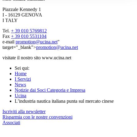
Piazzale Kennedy 1
I - 16129 GENOVA
I TALY
Tel.
+ 39 010 5769812
Fax
+ 39 010 5531104
e-mail
promotion@ucina.net
"
target="_blank">
promotion@ucina.net
visitate il nostro sito www.ucina.net
Sei qui:
Home
I Servizi
News
Notizie dai Soci Categoria e Impresa
Ucina
L’industria nautica italiana punta sul mercato cinese
Iscriviti alla newsletter
Risparmia con le nostre convenzioni
Associati