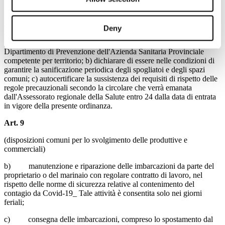
all'espletamento delle proprie attività, purché in luoghi aperti. A
titolo esemplificativo e non esaustivo, tale disposizione si applica
alle seguenti discipline: tennis, ciclismo, canoa, canottaggio e vela,
Deny
equitazione, atletica e golf. I rappresentanti legali delle strutture
predette sono tenuti a: a) comunicare l'inizio delle attività al
Dipartimento di Prevenzione dell'Azienda Sanitaria Provinciale
competente per territorio; b) dichiarare di essere nelle condizioni di
garantire la sanificazione periodica degli spogliatoi e degli spazi
comuni; c) autocertificare la sussistenza dei requisiti di rispetto delle
regole precauzionali secondo la circolare che verrà emanata
dall'Assessorato regionale della Salute entro 24 dalla data di entrata
in vigore della presente ordinanza.
Art. 9
(disposizioni comuni per lo svolgimento delle produttive e
commerciali)
b) manutenzione e riparazione delle imbarcazioni da parte del
proprietario o del marinaio con regolare contratto di lavoro, nel
rispetto delle norme di sicurezza relative al contenimento del
contagio da Covid-19_ Tale attività è consentita solo nei giorni
feriali;
c) consegna delle imbarcazioni, compreso lo spostamento dal