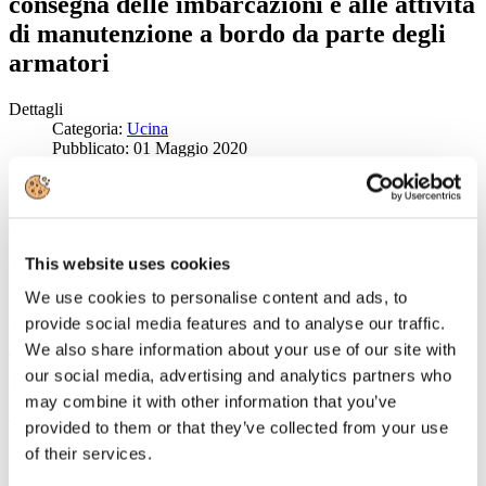
consegna delle imbarcazioni e alle attività
di manutenzione a bordo da parte degli
armatori
Dettagli
Categoria:
Ucina
Pubblicato: 01 Maggio 2020
L’attività istituzionale di
Confindustria Nautica
nei confronti dei
governi regionali prosegue con successo: con
un’ordinanza emessa
in data di ieri 30 aprile
, infatti, la
Regione Sicilia
consente (art. 8)
l'attività sportiva in forma individuale comprendendo tra questa
anche, tra le altre alla disciplina della vela e la consegna delle
This website uses cookies
imbarcazioni le attività di manutenzione e riparazione delle
We use cookies to personalise content and ads, to
imbarcazioni da parte del proprietario o del marinaio con regolare
contratto di lavoro (articolo 9).
provide social media features and to analyse our traffic.
We also share information about your use of our site with
Tutte le attività devono essere effettuare nel rispetto delle norme di
our social media, advertising and analytics partners who
sicurezza e di prevenzione previste nel DPCM del 26 aprile scorso.
L’ordinanza entra il vigore il 4 maggio prossimo e sarà in vigore fino
may combine it with other information that you’ve
al 17 maggio.
provided to them or that they’ve collected from your use
of their services.
Il Presidente di Confindustria Nautica
Saverio Cecchi
, appresa la
notizia dell’emissione dell’ordinanza, ha espresso l’apprezzamento