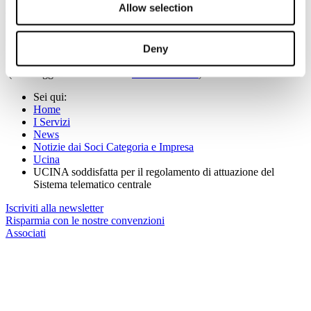
Allow selection
dislocate su tutto il territorio nazionale e in collegamento con la
banca dati centrale - al servizio degli utenti per tutte le operazioni di
iscrizione e cancellazione delle unità da diporto nei relativi registri e
Deny
il rilascio dei documenti di navigazione.
(Per maggiori informazioni:
www.ucina.net
)
Sei qui:
Home
I Servizi
News
Notizie dai Soci Categoria e Impresa
Ucina
UCINA soddisfatta per il regolamento di attuazione del
Sistema telematico centrale
Iscriviti alla newsletter
Risparmia con le nostre convenzioni
Associati