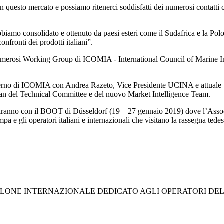
sto mercato e possiamo ritenerci soddisfatti dei numerosi contatti che 
mo consolidato e ottenuto da paesi esteri come il Sudafrica e la Polon
onfronti dei prodotti italiani”.
merosi Working Group di ICOMIA - International Council of Marine Indus
interno di ICOMIA con Andrea Razeto, Vice Presidente UCINA e attuale p
n del Technical Committee e del nuovo Market Intelligence Team.
ranno con il BOOT di Düsseldorf (19 – 27 gennaio 2019) dove l’Associaz
ampa e gli operatori italiani e internazionali che visitano la rassegna tede
L SALONE INTERNAZIONALE DEDICATO AGLI OPERATORI D