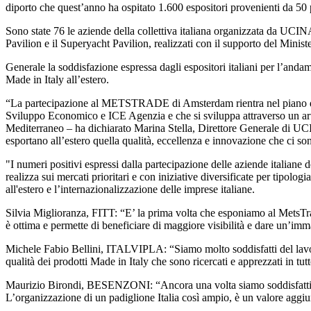
diporto che quest’anno ha ospitato 1.600 espositori provenienti da 50
Sono state 76 le aziende della collettiva italiana organizzata da UCINA
Pavilion e il Superyacht Pavilion, realizzati con il supporto del Mini
Generale la soddisfazione espressa dagli espositori italiani per l’and
Made in Italy all’estero.
“La partecipazione al METSTRADE di Amsterdam rientra nel piano di p
Sviluppo Economico e ICE Agenzia e che si sviluppa attraverso un art
Mediterraneo – ha dichiarato Marina Stella, Direttore Generale di UCI
esportano all’estero quella qualità, eccellenza e innovazione che ci so
"I numeri positivi espressi dalla partecipazione delle aziende italian
realizza sui mercati prioritari e con iniziative diversificate per tipo
all'estero e l’internazionalizzazione delle imprese italiane.
Silvia Miglioranza, FITT: “E’ la prima volta che esponiamo al MetsTrad
è ottima e permette di beneficiare di maggiore visibilità e dare un’im
Michele Fabio Bellini, ITALVIPLA: “Siamo molto soddisfatti del lavoro
qualità dei prodotti Made in Italy che sono ricercati e apprezzati in tut
Maurizio Birondi, BESENZONI: “Ancora una volta siamo soddisfatti per 
L’organizzazione di un padiglione Italia così ampio, è un valore aggiunt