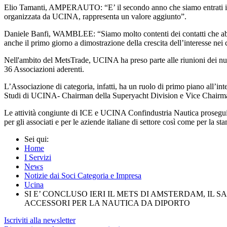
Elio Tamanti, AMPERAUTO: “E’ il secondo anno che siamo entrati in que
organizzata da UCINA, rappresenta un valore aggiunto”.
Daniele Banfi, WAMBLEE: “Siamo molto contenti dei contatti che abbia
anche il primo giorno a dimostrazione della crescita dell’interesse nei c
Nell'ambito del MetsTrade, UCINA ha preso parte alle riunioni dei nu
36 Associazioni aderenti.
L’Associazione di categoria, infatti, ha un ruolo di primo piano all’
Studi di UCINA- Chairman della Superyacht Division e Vice Chairma
Le attività congiunte di ICE e UCINA Confindustria Nautica prosegui
per gli associati e per le aziende italiane di settore così come per la st
Sei qui:
Home
I Servizi
News
Notizie dai Soci Categoria e Impresa
Ucina
SI E’ CONCLUSO IERI IL METS DI AMSTERDAM, I
ACCESSORI PER LA NAUTICA DA DIPORTO
Iscriviti alla newsletter