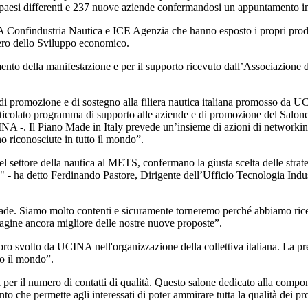
 paesi differenti e 237 nuove aziende confermandosi un appuntamento im
 Confindustria Nautica e ICE Agenzia che hanno esposto i propri prodotti
stero dello Sviluppo economico.
amento della manifestazione e per il supporto ricevuto dall’Associazion
romozione e di sostegno alla filiera nautica italiana promosso da UCI
icolato programma di supporto alle aziende e di promozione del Salone 
NA -. Il Piano Made in Italy prevede un’insieme di azioni di networkin
no riconosciute in tutto il mondo”.
e del settore della nautica al METS, confermano la giusta scelta delle 
logia" - ha detto Ferdinando Pastore, Dirigente dell’Ufficio Tecnologia 
e. Siamo molto contenti e sicuramente torneremo perché abbiamo ricevuto
magine ancora migliore delle nostre nuove proposte”.
 svolto da UCINA nell'organizzazione della collettiva italiana. La pres
to il mondo”.
il numero di contatti di qualità. Questo salone dedicato alla component
o che permette agli interessati di poter ammirare tutta la qualità dei pr