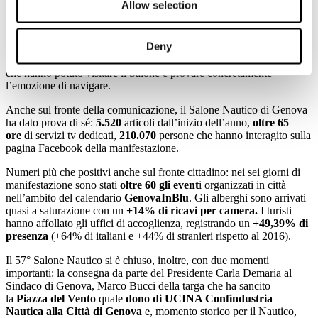
Allow selection
un’ottima redemption di affluenza: sono stati
oltre 50
gli
eventi
in
programma nel calendario di
manifestazione,
15
i
convegni
organizzati direttamente da UCINA
Deny
Confindustria Nautica nell’ambito del ForumUCINA,
800
le prove
in piscina e
500
quelle in mare con
oltre 1.000 ragazzi
delle scuole
che hanno potuto visitare il Salone e provare concretamente
l’emozione di navigare.
Anche sul fronte della comunicazione, il Salone Nautico di Genova
ha dato prova di sé:
5.520
articoli dall’inizio dell’anno,
oltre 65
ore
di servizi tv dedicati,
210.070
persone che hanno interagito sulla
pagina Facebook della manifestazione.
Numeri più che positivi anche sul fronte cittadino: nei sei giorni di
manifestazione sono stati
oltre 60 gli event
i organizzati in città
nell’ambito del calendario
GenovaInBlu
. Gli alberghi sono arrivati
quasi a saturazione con un
+14% di ricavi per camera.
I turisti
hanno affollato gli uffici di accoglienza, registrando un
+49,39% di
presenza
(+64% di italiani e +44% di stranieri rispetto al 2016).
Il 57° Salone Nautico si è chiuso, inoltre, con due momenti
importanti: la consegna da parte del Presidente Carla Demaria al
Sindaco di Genova, Marco Bucci della targa che ha sancito
la
Piazza del Vento
quale
dono di UCINA Confindustria
Nautica alla Città di Genova
e, momento storico per il Nautico,