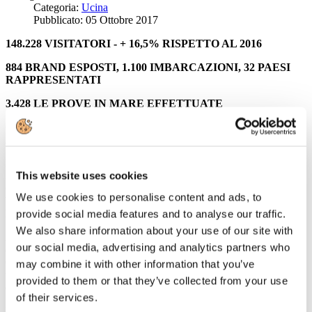
Categoria:
Ucina
Pubblicato: 05 Ottobre 2017
148.228 VISITATORI - + 16,5% RISPETTO AL 2016
884 BRAND ESPOSTI, 1.100 IMBARCAZIONI, 32 PAESI
RAPPRESENTATI
3.428 LE PROVE IN MARE EFFETTUATE
OLTRE 60 EVENTI IN CITTA’ CON +49,39% DI
AFFLUSSO DI TURISTI E +44% DI STRANIERI
DEMARIA: "IL SUCCESSO DI QUESTO SALONE E' LO
This website uses cookies
SPECCHIO DI UN SETTORE IN RIPRESA. IL VENTO E'
CAMBIATO: LO DIMOSTRANO IL NUMERO DI
We use cookies to personalise content and ads, to
VISITATORI E L’AUMENTO DEI NUOVI ESPOSITORI
ITALIANI ED ESTERI".
provide social media features and to analyse our traffic.
We also share information about your use of our site with
A dieci giorni dalla chiusura della
57° edizione del Salone Nautico
our social media, advertising and analytics partners who
di Genova
gli organizzatori della manifestazione, UCINA
Confindustria Nautica e I Saloni Nautici, fanno il punto su
may combine it with other information that you’ve
un’edizione record che ha dato ottimi risultati sia dal punto di vista
provided to them or that they’ve collected from your use
dell’affluenza che degli affari.
of their services.
L’edizione dedicata all’Ing. Carlo Riva, icona e ambasciatore nel