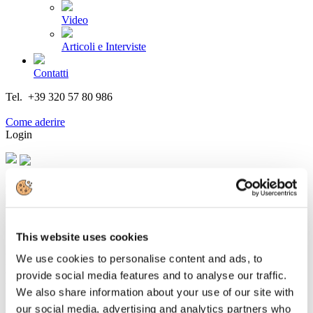
Video
Articoli e Interviste
Contatti
Tel. +39 320 57 80 986
Email segreteria@federturismo.it
Come aderire
Login
Cerca...
This website uses cookies
PARTIRÀ SABATO 1° APRILE DALLA
We use cookies to personalise content and ads, to
DARSENA DEL SALONE NAUTICO DI
provide social media features and to analyse our traffic.
We also share information about your use of our site with
GENOVA LA CIRCUMNAVIGAZIONE
our social media, advertising and analytics partners who