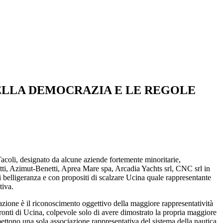
DELLA DEMOCRAZIA E LE REGOLE
oli, designato da alcune aziende fortemente minoritarie,
etti, Azimut-Benetti, Aprea Mare spa, Arcadia Yachts srl, CNC srl in
 belligeranza e con propositi di scalzare Ucina quale rappresentante
tiva.
azione è il riconoscimento oggettivo della maggiore rappresentatività
fronti di Ucina, colpevole solo di avere dimostrato la propria maggiore
ettono una sola associazione rappresentativa del sistema della nautica