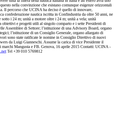
utta la filiera della nautica italiana in Italia e all’estero avrà uno
Dico questo nella convinzione che esistano comunque esigenze orizzontali
azia. Il percorso che UCINA ha deciso è quello di innovare,
a confederazione nautica iscritta in Confindustria da oltre 50 anni, ne
re sotto i 24 m; unità a motore oltre i 24 m; unità a vela; unità
biettivi e progetti utili al singolo comparto e i sette Presidenti di
 delle Assemblee di Settore; l’istituzione di una Advisory Board, organo
gici; l’istituzione di un Consiglio Generale, organo allargato di
ri sono state ratificate le nomine in Consiglio Direttivo di nuovi
wers da Luigi Gianneschi. Assume la carica di vice Presidente il
rici marchi Mangusta e FB. Genova, 16 aprile 2015 Contatti: UCINA ‐
.net
Tel +39 010 5769812