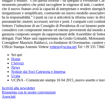
maggio a Milano. “Con questa riforma – ha spiegato il Presidente Carla 
strumento proattivo che potrà raccogliere le esigenze di tutti, i cantie
che il nuovo Statuto avrà la capacità di interpretare e rendere sinergi
riorganizzare e semplificare, costruendo un nuovo modello associativo,
ha la responsabilità.” I punti su cui si articolerà la riforma sono: la div
pneumatiche; motori; accessori; servizi e porti. I comparti così costitu
Settore; l’istituzione di un Consiglio di Presidenza di cui faranno part
consultivo con componenti interne ed esterne provenienti dal mondo acc
garanzia composto sempre da rappresentanti delle Assemblee di Settore 
delegati. Fiart Mare sarà rappresentata da Giulio Grimaldi, Motonauti
Consigliere Maurizio Balducci, co‐fondatore di Overmarine, cantiere 
Ufficio Stampa Antonio Vettese
vettese@ucina.net
Tel +39 335 73667
Sei qui:
Home
I Servizi
News
Notizie dai Soci Categoria e Impresa
Ucina
UCINA - Comunicato stampa 16 04 2015_nuovo assetto e nuo
Iscriviti alla newsletter
Risparmia con le nostre convenzioni
Associati