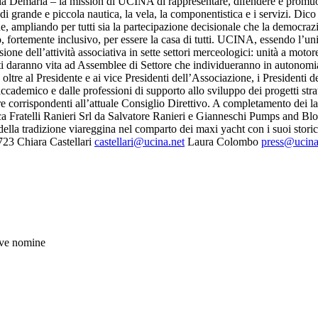
Demaria – la mission di UCINA di rappresentare, difendere e promuovere t
ri di grande e piccola nautica, la vela, la componentistica e i servizi. 
che, ampliando per tutti sia la partecipazione decisionale che la democr
 fortemente inclusivo, per essere la casa di tutti. UCINA, essendo l’unic
isione dell’attività associativa in sette settori merceologici: unità a moto
iti daranno vita ad Assemblee di Settore che individueranno in autonomia o
e oltre al Presidente e ai vice Presidenti dell’Associazione, i Presidenti
ademico e dalle professioni di supporto allo sviluppo dei progetti strate
corrispondenti all’attuale Consiglio Direttivo. A completamento dei lavo
ca Fratelli Ranieri Srl da Salvatore Ranieri e Gianneschi Pumps and Blo
della tradizione viareggina nel comparto dei maxi yacht con i suoi sto
23 Chiara Castellari
castellari@ucina.net
Laura Colombo
press@ucina
ve nomine