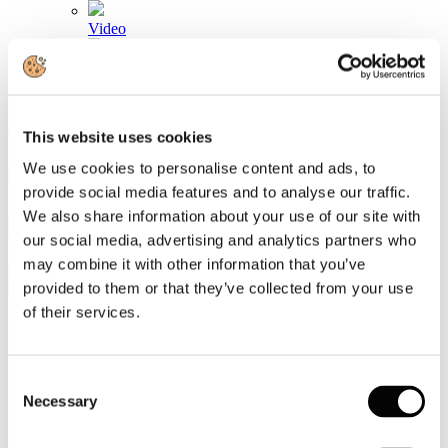
Video
Articoli e Interviste
Contatti
This website uses cookies
Tel. +39 320 57 80 986
Email segreteria@federturismo.it
We use cookies to personalise content and ads, to
Come aderire
provide social media features and to analyse our traffic.
Login
We also share information about your use of our site with
our social media, advertising and analytics partners who
may combine it with other information that you’ve
Cerca...
provided to them or that they’ve collected from your use
of their services.
UCINA al China International Boat Show
Consent
di Shangai
Necessary
Selection
Dettagli