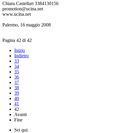
Chiara Castellari 3384130156
promotion@ucina.net
www.ucina.net
Palermo, 16 maggio 2008
Pagina 42 di 42
Inizio
Indietro
33
34
35
36
37
38
39
40
41
42
Avanti
Fine
Sei qui: