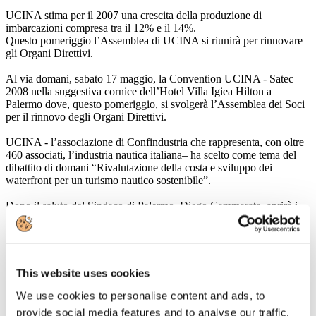
UCINA stima per il 2007 una crescita della produzione di
imbarcazioni compresa tra il 12% e il 14%.
Questo pomeriggio l’Assemblea di UCINA si riunirà per rinnovare
gli Organi Direttivi.
Al via domani, sabato 17 maggio, la Convention UCINA - Satec
2008 nella suggestiva cornice dell’Hotel Villa Igiea Hilton a
Palermo dove, questo pomeriggio, si svolgerà l’Assemblea dei Soci
per il rinnovo degli Organi Direttivi.
UCINA - l’associazione di Confindustria che rappresenta, con oltre
460 associati, l’industria nautica italiana– ha scelto come tema del
dibattito di domani “Rivalutazione della costa e sviluppo dei
waterfront per un turismo nautico sostenibile”.
Dopo il saluto del Sindaco di Palermo, Diego Cammarata, aprirà i
lavori il Presidente di UCINA Anton Francesco Albertoni; quindi
Bruno Vespa, conduttore della mattinata, anticiperà il dibattito con
un’intervista all’Architetto spagnolo Josè Maria Tomas Llavador,
progettista del nuovo porto di Valencia e vincitore del concorso di
idee del waterfront di La Spezia, con l’obiettivo di comprendere il
This website uses cookies
ruolo che la nautica può ricoprire nello sviluppo di un nuovo
rapporto città-mare.
We use cookies to personalise content and ads, to
provide social media features and to analyse our traffic.