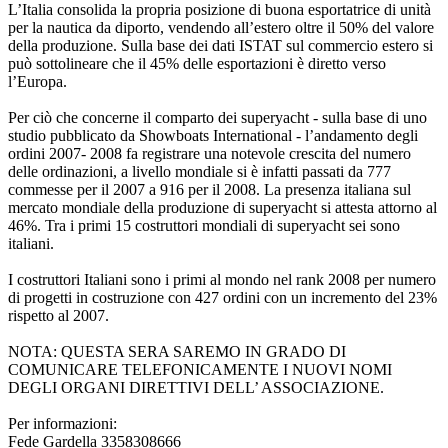
L’Italia consolida la propria posizione di buona esportatrice di unità
per la nautica da diporto, vendendo all’estero oltre il 50% del valore
della produzione. Sulla base dei dati ISTAT sul commercio estero si
può sottolineare che il 45% delle esportazioni è diretto verso
l’Europa.
Per ciò che concerne il comparto dei superyacht - sulla base di uno
studio pubblicato da Showboats International - l’andamento degli
ordini 2007- 2008 fa registrare una notevole crescita del numero
delle ordinazioni, a livello mondiale si è infatti passati da 777
commesse per il 2007 a 916 per il 2008. La presenza italiana sul
mercato mondiale della produzione di superyacht si attesta attorno al
46%. Tra i primi 15 costruttori mondiali di superyacht sei sono
italiani.
I costruttori Italiani sono i primi al mondo nel rank 2008 per numero
di progetti in costruzione con 427 ordini con un incremento del 23%
rispetto al 2007.
NOTA: QUESTA SERA SAREMO IN GRADO DI
COMUNICARE TELEFONICAMENTE I NUOVI NOMI
DEGLI ORGANI DIRETTIVI DELL’ ASSOCIAZIONE.
Per informazioni:
Fede Gardella 3358308666