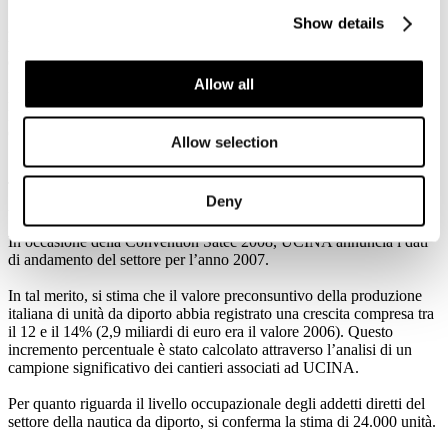
Sabato 17 e Domenica 18 maggio Marina Villa Igiea ospiterà le due
Show details
giornate di prova in mare dell’iniziativa “Navigar m’è dolce”,
progetto ideato per avvicinare il pubblico al mondo della nautica da
diporto, ormai giunto alla quarta edizione.
Allow all
L’intera iniziativa di UCINA ha ottenuto il patrocinio del Comune di
Palermo, della Provincia di Palermo e dell’Assessorato Turismo,
Comunicazione e Trasporti della Regione Siciliana.
Allow selection
TENDENZE DEL SETTORE NAUTICO: PRECONSUNTIVO
Deny
ANNO 2007
In occasione della Convention Satec 2008, UCINA annuncia i dati
di andamento del settore per l’anno 2007.
In tal merito, si stima che il valore preconsuntivo della produzione
italiana di unità da diporto abbia registrato una crescita compresa tra
il 12 e il 14% (2,9 miliardi di euro era il valore 2006). Questo
incremento percentuale è stato calcolato attraverso l’analisi di un
campione significativo dei cantieri associati ad UCINA.
Per quanto riguarda il livello occupazionale degli addetti diretti del
settore della nautica da diporto, si conferma la stima di 24.000 unità.