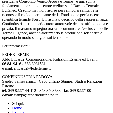
presidente Consorzio Veneto Acqua e Terme - è una spinta
fondamentale per tutto il settore wellness del Bacino Termale
Euganeo. Ci sono maggiori risorse per i rimborsi sanitari e si
riconosce il ruolo determinante della Fondazione per la ricerca
scientifica termale Forst. Un risultato decisivo della rappresentanza
Confindustria quale interlocutore autorevole della sanità pubblica e
privata. Il massimo impegno ora sarà comunicare l’esclusività delle
Terme Euganee, anche valorizzando la produzione scientifica e
operando in modo sinergico sul territorio».
Per informazioni:
FEDERTERME
Aldo LiCastri- Comunicazione, Relazioni Esterne ed Eventi
06 8419416 - 338 8031531
e-mail: a.licastri@federterme.it
CONFINDUSTRIA PADOVA
Sandro Sanseverinati - Capo Ufficio Stampa, Studi e Relazioni
Esterne
tel. 049 8227144-112 - 348 3403738 - fax 049 8227100
e-mail: stampa@confindustria.pd.it
Sei qui:
Home
I Servizi