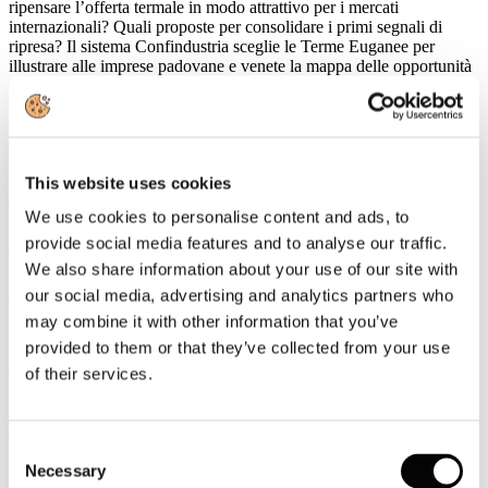
ripensare l’offerta termale in modo attrattivo per i mercati
internazionali? Quali proposte per consolidare i primi segnali di
ripresa? Il sistema Confindustria sceglie le Terme Euganee per
illustrare alle imprese padovane e venete la mappa delle opportunità
per il termalismo. Dalle sinergie con la sanità nazionale e regionale
dopo il nuovo accordo sui rimborsi delle cure termali siglato a
febbraio da Federterme-Confindustria (15 milioni nel triennio 2016-
2018), al tavolo tecnico per digitalizzare la ricetta medica negli
alberghi, dalle concessioni estrattive delle acque termali alle
This website uses cookies
opportunità dei finanziamenti europei, dal credito agli standard di
qualità scientifica.
We use cookies to personalise content and ads, to
L’occasione è il convegno “IL FUTURO DELL’ALBERGO
provide social media features and to analyse our traffic.
TERMALE. Sanità, incentivi al turismo e concessioni minerarie”,
We also share information about your use of our site with
organizzato da Federterme-Confindustria, Associazione Italiana
our social media, advertising and analytics partners who
Confindustria Alberghi, Confindustria Veneto e Confindustria
Padova che si terrà martedì 21 febbraio, alle ore 10.45 nella Sala
may combine it with other information that you’ve
Pietro d’Abano di Abano Terme (Largo Guglielmo Marconi, 16).
provided to them or that they’ve collected from your use
I lavori saranno aperti da Riccardo Ruggiero presidente Sezione
of their services.
Terme e Turismo Confindustria Padova. Su terme e sanità, dal
rinnovo dell’accordo nazionale tariffario alla ricerca scientifica,
interverranno il presidente nazionale di Federterme-Confindustria
Costanzo Jannotti Pecci, Domenico Mantoan direttore generale Area
Consent
Sanità e Sociale Regione Veneto, Gianni Gottardo consigliere
Necessary
Selection
Federterme per Confindustria Padova e presidente Consorzio Veneto