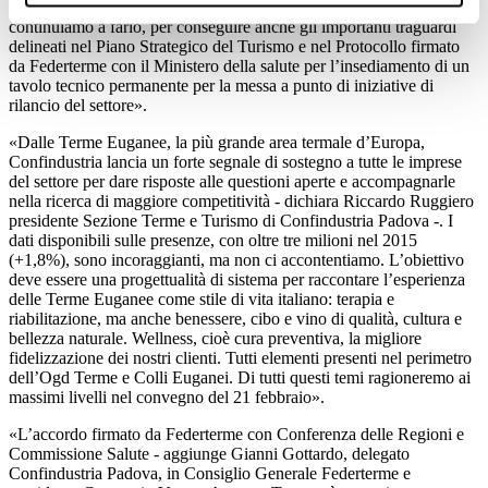
Fanucci e Camani, con i quali abbiamo intensamente collaborato, e
continuiamo a farlo, per conseguire anche gli importanti traguardi
delineati nel Piano Strategico del Turismo e nel Protocollo firmato
da Federterme con il Ministero della salute per l’insediamento di un
tavolo tecnico permanente per la messa a punto di iniziative di
rilancio del settore».
«Dalle Terme Euganee, la più grande area termale d’Europa,
Confindustria lancia un forte segnale di sostegno a tutte le imprese
del settore per dare risposte alle questioni aperte e accompagnarle
nella ricerca di maggiore competitività - dichiara Riccardo Ruggiero
presidente Sezione Terme e Turismo di Confindustria Padova -. I
dati disponibili sulle presenze, con oltre tre milioni nel 2015
(+1,8%), sono incoraggianti, ma non ci accontentiamo. L’obiettivo
deve essere una progettualità di sistema per raccontare l’esperienza
delle Terme Euganee come stile di vita italiano: terapia e
riabilitazione, ma anche benessere, cibo e vino di qualità, cultura e
bellezza naturale. Wellness, cioè cura preventiva, la migliore
fidelizzazione dei nostri clienti. Tutti elementi presenti nel perimetro
dell’Ogd Terme e Colli Euganei. Di tutti questi temi ragioneremo ai
massimi livelli nel convegno del 21 febbraio».
«L’accordo firmato da Federterme con Conferenza delle Regioni e
Commissione Salute - aggiunge Gianni Gottardo, delegato
Confindustria Padova, in Consiglio Generale Federterme e