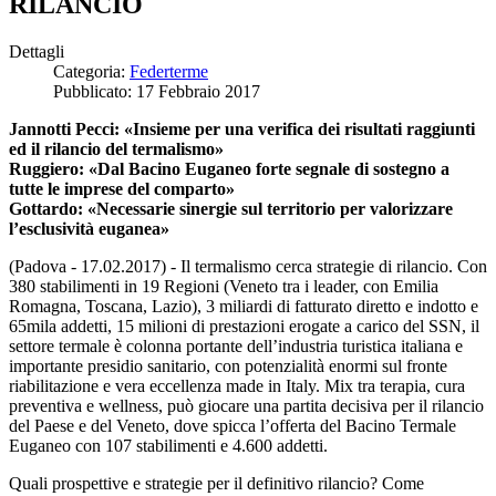
RILANCIO
Dettagli
Categoria:
Federterme
Pubblicato: 17 Febbraio 2017
Jannotti Pecci: «Insieme per una verifica dei risultati raggiunti
ed il rilancio del termalismo»
Ruggiero: «Dal Bacino Euganeo forte segnale di sostegno a
tutte le imprese del comparto»
Gottardo: «Necessarie sinergie sul territorio per valorizzare
l’esclusività euganea»
(Padova - 17.02.2017) - Il termalismo cerca strategie di rilancio. Con
380 stabilimenti in 19 Regioni (Veneto tra i leader, con Emilia
Romagna, Toscana, Lazio), 3 miliardi di fatturato diretto e indotto e
65mila addetti, 15 milioni di prestazioni erogate a carico del SSN, il
settore termale è colonna portante dell’industria turistica italiana e
importante presidio sanitario, con potenzialità enormi sul fronte
riabilitazione e vera eccellenza made in Italy. Mix tra terapia, cura
preventiva e wellness, può giocare una partita decisiva per il rilancio
del Paese e del Veneto, dove spicca l’offerta del Bacino Termale
Euganeo con 107 stabilimenti e 4.600 addetti.
Quali prospettive e strategie per il definitivo rilancio? Come