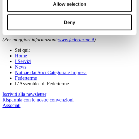
e delle imposte gravanti sulle vendite – ammontano (nel 2013) a
Allow selection
745,3 milioni di euro (rispetto agli 810 del 2008).
L’Assemblea ha anche approvato il bilancio preventivo 2015 ed
eletto i Revisori dei conti: Francesco Paolo La Barbera (presidente),
Deny
Giuseppe Di Costanzo, Michele Petretto. Supplenti sono Giovanni
Corona e Sergio Berardi.
(Per maggiori informazioni:
www.federterme.it
)
Sei qui:
Home
I Servizi
News
Notizie dai Soci Categoria e Impresa
Federterme
L’Assemblea di Federterme
Iscriviti alla newsletter
Risparmia con le nostre convenzioni
Associati