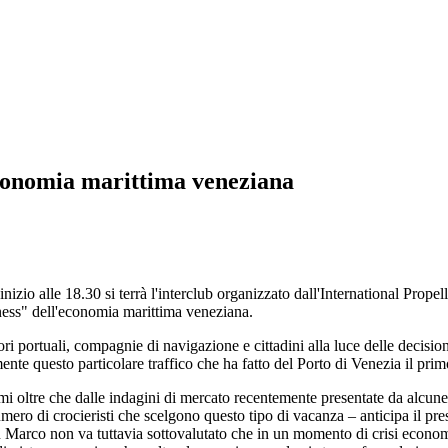
economia marittima veneziana
inizio alle 18.30 si terrà l'interclub organizzato dall'International Prop
iness" dell'economia marittima veneziana.
portuali, compagnie di navigazione e cittadini alla luce delle decisioni 
ente questo particolare traffico che ha fatto del Porto di Venezia il pr
mi oltre che dalle indagini di mercato recentemente presentate da alcu
ero di crocieristi che scelgono questo tipo di vacanza – anticipa il pr
n Marco non va tuttavia sottovalutato che in un momento di crisi economic