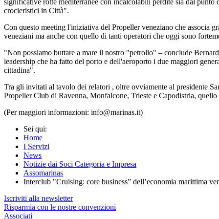
significative rotte mediterranee con incalcolabili perdite sia dal punto
crocieristici in Città".
Con questo meeting l'iniziativa del Propeller veneziano che associa gran
veneziani ma anche con quello di tanti operatori che oggi sono forteme
"Non possiamo buttare a mare il nostro "petrolio" – conclude Bernardo –
leadership che ha fatto del porto e dell'aeroporto i due maggiori genera
cittadina".
Tra gli invitati al tavolo dei relatori , oltre ovviamente al presidente
Propeller Club di Ravenna, Monfalcone, Trieste e Capodistria, quello 
(Per maggiori informazioni: info@marinas.it)
Sei qui:
Home
I Servizi
News
Notizie dai Soci Categoria e Impresa
Assomarinas
Interclub "Cruising: core business” dell’economia marittima ve
Iscriviti alla newsletter
Risparmia con le nostre convenzioni
Associati