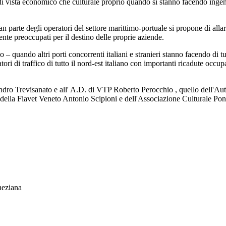
 di vista economico che culturale proprio quando si stanno facendo ingenti 
 parte degli operatori del settore marittimo-portuale si propone di allar
nte preoccupati per il destino delle proprie aziende.
 quando altri porti concorrenti italiani e stranieri stanno facendo di tut
tori di traffico di tutto il nord-est italiano con importanti ricadute oc
 Sandro Trevisanato e all' A.D. di VTP Roberto Perocchio , quello dell'Aut
della Fiavet Veneto Antonio Scipioni e dell'Associazione Culturale Pont
neziana