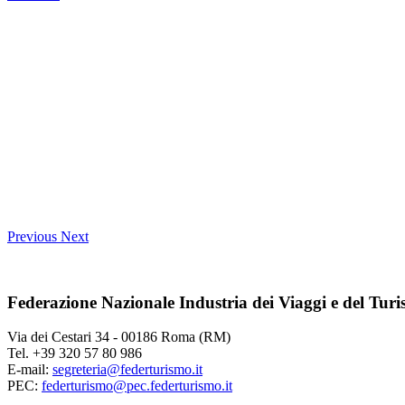
Previous
Next
Federazione Nazionale Industria dei Viaggi e del Tur
Via dei Cestari 34 - 00186 Roma (RM)
Tel. +39 320 57 80 986
E-mail:
segreteria@federturismo.it
PEC:
federturismo@pec.federturismo.it