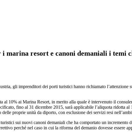
i marina resort e canoni demaniali i temi 
, gli imprenditori dei porti turistici hanno richiamato l’attenzione sugli
otta al 10% ai Marina Resort, in merito alla quale è intervenuto il cons
ificato, fino al 31 dicembre 2015, sarà applicabile l’aliquota ridotta al
o delle proprie unità da diporto, con esclusione dei servizi resi nell’am
i turistici sui nuovi canoni demaniali che ha comportato un incremento degl
ettivo perché nel caso in cui la riforma del demanio dovesse essere appr