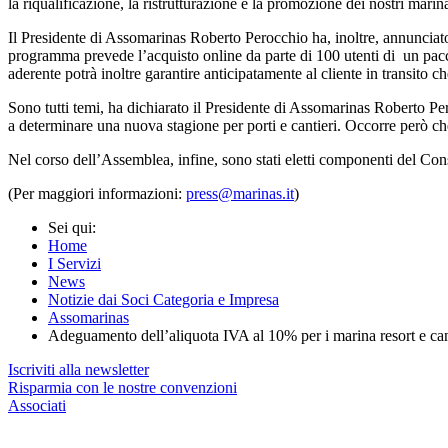
la riqualificazione, la ristrutturazione e la promozione dei nostri marin
Il Presidente di Assomarinas Roberto Perocchio ha, inoltre, annunciato
programma prevede l’acquisto online da parte di 100 utenti di un pacchetto
aderente potrà inoltre garantire anticipatamente al cliente in transito ch
Sono tutti temi, ha dichiarato il Presidente di Assomarinas Roberto P
a determinare una nuova stagione per porti e cantieri. Occorre però che
Nel corso dell’Assemblea, infine, sono stati eletti componenti del Con
(Per maggiori informazioni:
press@marinas.it
)
Sei qui:
Home
I Servizi
News
Notizie dai Soci Categoria e Impresa
Assomarinas
Adeguamento dell’aliquota IVA al 10% per i marina resort e ca
Iscriviti alla newsletter
Risparmia con le nostre convenzioni
Associati