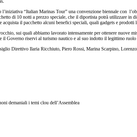
as.
 l’iniziativa “Italian Marinas Tour” una convenzione biennale con l’obiet
 di 10 notti a prezzo speciale, che il diportista potrà utilizzare in dieci
e acquista il pacchetto alcuni benefici speciali, quali gadgets e prodotti l
erocchio, sui quali abbiamo lavorato intensamente per ottenere nuove m
 il Governo riservi al turismo nautico e al suo indotto il legittimo ruol
siglio Direttivo Ilaria Ricchiuto, Piero Rossi, Marina Scarpino, Lorenzo
noni demaniali i temi clou dell’Assemblea