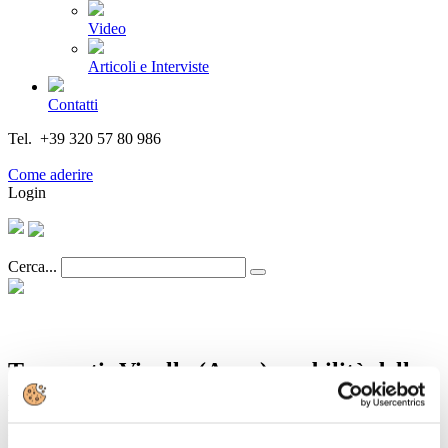
Video
Articoli e Interviste
Contatti
Tel. +39 320 57 80 986
Email segreteria@federturismo.it
Come aderire
Login
Cerca...
Trasporti: Vinella (Anav), mobilità delle
persone al minimo.
Dettagli