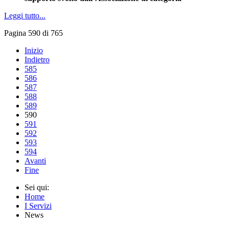
Leggi tutto...
Pagina 590 di 765
Inizio
Indietro
585
586
587
588
589
590
591
592
593
594
Avanti
Fine
Sei qui:
Home
I Servizi
News