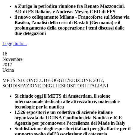
a Zurigo la periodica riunione fra Renato Mazzoncini,
AD di FS Italiane, e Andreas Meyer, CEO di FFS
il nuovo collegamento Milano - Francoforte sul Meno via
Basilea, l’analisi della crisi di Rastatt (Germania) e il
prolungamento della cooperazione i temi discussi dalle
due delegazioni
Leggi tutto...
16
Novembre
2017
Ucina
METS: SI CONCLUDE OGGI L'EDIZIONE 2017,
SODDISFAZIONE DEGLI ESPOSITORI ITALIANI
Si chiude oggi il METS di Amsterdam, il salone
internazionale dedicato alle attrezzature, materiali e
tecnologie per la nautica
1.526 espositori e un collettiva di aziende italiane
organizzata da UCINA Confindustria Nautica e ICE
Agenzia per promuovere l’eccellenza del Made in Italy
Soddisfazione degli espositori italiani per gli affari e per il
supporto svolto dall’Associazione di categoria