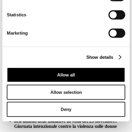
motivato dalla curiosità di degustare i prodotti locali e di scoprire i
luoghi di produzione – ha dichiarato in un comunicato stampa il
Presidente di Federturismo Gianfranco Battisti - spendendo in
Statistics
turismo enogastronomico circa un terzo del suo budget.
Leggi tutto...
Marketing
17
Novembre
2017
FS Italiane
Show details
FS ITALIANE SOSTIENE LA NUOVA CAMPAGNA 1522
CONTRO LA VIOLENZA SULLE DONNE
Allow all
iniziativa della Presidenza del Consiglio dei Ministri -
Dipartimento Pari Opportunità
per promuovere il 1522, il numero telefonico gratuito
Allow selection
antiviolenza e
antistalking
attivo da gennaio 2017
gli spot presentati oggi da Maria Elena Boschi,
Sottosegretaria di Stato alla Presidenza del Consiglio, e da
Deny
Lucia Annibali, Consigliera in materia di Pari
Opportunità
nell’ambito delle iniziative in vista del 25 novembre:
Giornata intenzionale contro la violenza sulle donne