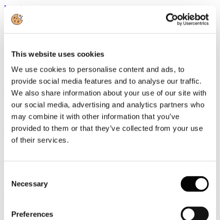
Leggi tutto...
20
Novembre
2017
2017
This website uses cookies
Seminario Data Protection: inizia il conto alla rovescia per le aziende
We use cookies to personalise content and ads, to
provide social media features and to analyse our traffic.
A poco più di sei mesi dall’entrata in vigore del Reg. Ue 2016/679
We also share information about your use of our site with
qual è la corretta analisi delle modalità di trattamento dei dati, dei
flussi documentali, dei sistemi informativi, degli archivi e quali sono
our social media, advertising and analytics partners who
i rischi connessi delle aziende?
may combine it with other information that you’ve
Leggi tutto...
provided to them or that they’ve collected from your use
of their services.
20
Novembre
2017
2017
Consent
Necessary
Selection
Battisti: con l'apertura di FICO cibo e territorio saranno i veri motori
di sviluppo del turismo
Il 48% dei turisti negli ultimi due anni ha scelto almeno un viaggio
Preferences