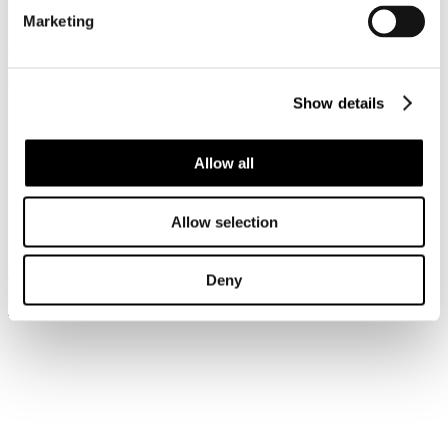
Pubblicato: 26 Ottobre 2017
Marketing
Accesso riservato ai Soci
Registrati per leggere il seguito...
Show details
Sei qui:
Home
I Servizi
Allow all
News da Bruxelles
Bruxelles
News da Bruxelles
2017
Allow selection
N. 35/2017 (periodo dal 20 al 26 ottobre 2017)
Iscriviti alla newsletter
Deny
Risparmia con le nostre convenzioni
Associati