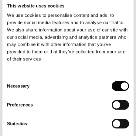
This website uses cookies
Video
We use cookies to personalise content and ads, to
Articoli e Interviste
provide social media features and to analyse our traffic.
We also share information about your use of our site with
Contatti
our social media, advertising and analytics partners who
Tel. +39 320 57 80 986
may combine it with other information that you’ve
Email segreteria@federturismo.it
provided to them or that they’ve collected from your use
Come aderire
Login
of their services.
Consent
Cerca...
Necessary
Selection
Preferences
N. 35/2017 (periodo dal 20 al 26 ottobre
2017)
Statistics
Dettagli