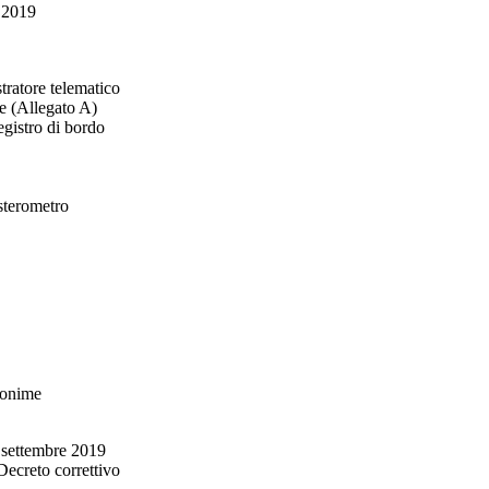
e 2019
stratore telematico
he (Allegato A)
gistro di bordo
sterometro
ssonime
 settembre 2019
Decreto correttivo