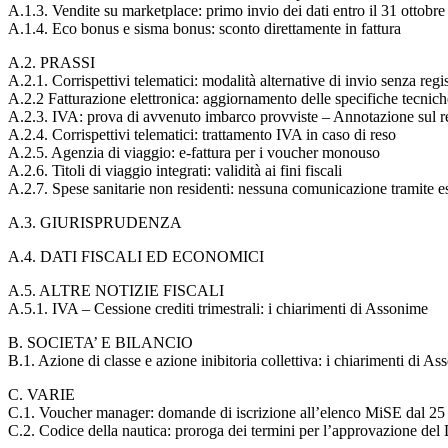
A.1.3. Vendite su marketplace: primo invio dei dati entro il 31 ottobr
A.1.4. Eco bonus e sisma bonus: sconto direttamente in fattura
A.2. PRASSI
A.2.1. Corrispettivi telematici: modalità alternative di invio senza regi
A.2.2 Fatturazione elettronica: aggiornamento delle specifiche tecnic
A.2.3. IVA: prova di avvenuto imbarco provviste – Annotazione sul re
A.2.4. Corrispettivi telematici: trattamento IVA in caso di reso
A.2.5. Agenzia di viaggio: e-fattura per i voucher monouso
A.2.6. Titoli di viaggio integrati: validità ai fini fiscali
A.2.7. Spese sanitarie non residenti: nessuna comunicazione tramite e
A.3. GIURISPRUDENZA
A.4. DATI FISCALI ED ECONOMICI
A.5. ALTRE NOTIZIE FISCALI
A.5.1. IVA – Cessione crediti trimestrali: i chiarimenti di Assonime
B. SOCIETA’ E BILANCIO
B.1. Azione di classe e azione inibitoria collettiva: i chiarimenti di A
C. VARIE
C.1. Voucher manager: domande di iscrizione all’elenco MiSE dal 25
C.2. Codice della nautica: proroga dei termini per l’approvazione del 