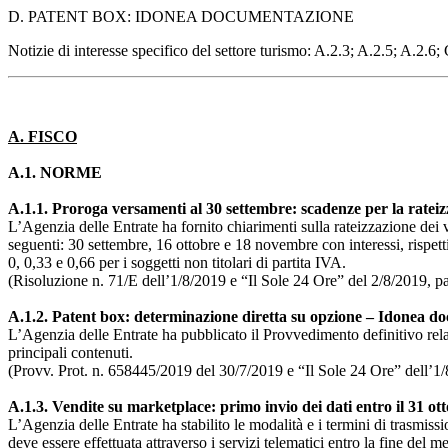
D. PATENT BOX: IDONEA DOCUMENTAZIONE
Notizie di interesse specifico del settore turismo: A.2.3; A.2.5; A.2.6;
A. FISCO
A.1. NORME
A.1.1. Proroga versamenti al 30 settembre: scadenze per la ratei
L’Agenzia delle Entrate ha fornito chiarimenti sulla rateizzazione dei v
seguenti: 30 settembre, 16 ottobre e 18 novembre con interessi, rispetti
0, 0,33 e 0,66 per i soggetti non titolari di partita IVA.
(Risoluzione n. 71/E dell’1/8/2019 e “Il Sole 24 Ore” del 2/8/2019, p
A.1.2. Patent box: determinazione diretta su opzione – Idonea 
L’Agenzia delle Entrate ha pubblicato il Provvedimento definitivo relat
principali contenuti.
(Provv. Prot. n. 658445/2019 del 30/7/2019 e “Il Sole 24 Ore” dell’1/
A.1.3. Vendite su marketplace: primo invio dei dati entro il 31 ot
L’Agenzia delle Entrate ha stabilito le modalità e i termini di trasmissi
deve essere effettuata attraverso i servizi telematici entro la fine del 